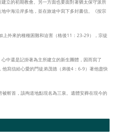
所建立的初期教會。另一方面也要面對著猶太保守派所
及地中海沿岸多地，並在旅途中寫下多封書信。《按宗
上外來的種種困難和迫害（格後11：23-29），宗徒
，心中還是記掛著為主所建立的新生團體，因而寫了
他寫信給心愛的門徒弟茂德（弟後4：6-9）著他盡快
旁被斬首，該殉道地點現名為三泉。遺體安葬在現今的