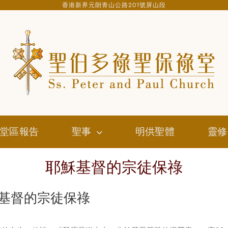
香港新界元朗青山公路201號屏山段
堂區報告
聖事
明供聖體
靈修
耶穌基督的宗徒保祿
基督的宗徒保祿