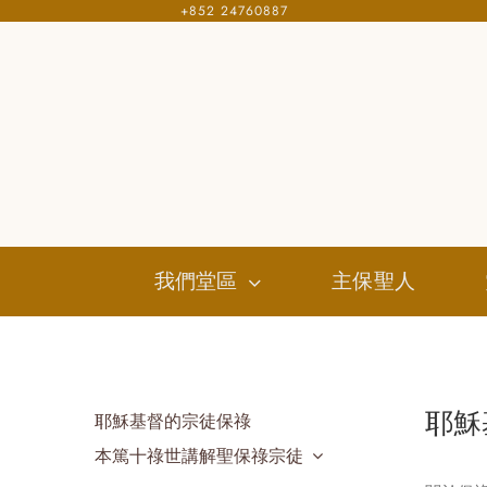
+852 24760887
Skip
to
content
我們堂區
主保聖人
耶穌
耶穌基督的宗徒保祿
本篤十祿世講解聖保祿宗徒