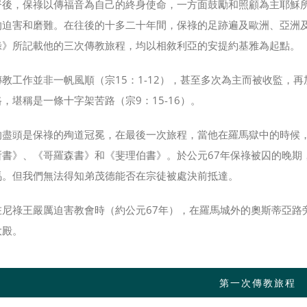
督後，保祿以傳福音為自己的終身使命，一方面鼓勵和照顧為主耶穌
的迫害和磨難。在往後的十多二十年間，保祿的足跡遍及歐洲、亞洲
錄》所記載他的三次傳教旅程，均以相敘利亞的安提約基雅為起點。
教工作並非一帆風順（宗15：1-12），甚至多次為主而被收監，再加
，堪稱是一條十字架苦路（宗9：15-16）。
的盡頭是保祿的殉道冠冕，在最後一次旅程，當他在羅馬獄中的時候
所書》、《哥羅森書》和《斐理伯書》。於公元67年保祿被囚的晚期，
馬。但我們無法得知弟茂德能否在宗徒被處決前抵達。
在尼祿王嚴厲迫害教會時（約公元67年），在羅馬城外的奧斯蒂亞路
大殿。
第一次傳教旅程