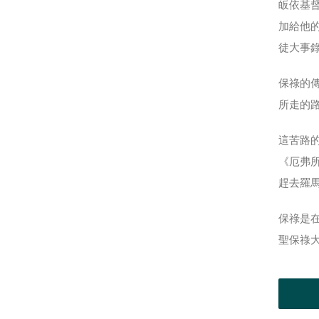
皈依基
加給他
徒大事
保祿的傳
所走的路
這苦路
《厄弗
趕去羅
保祿是
聖保祿