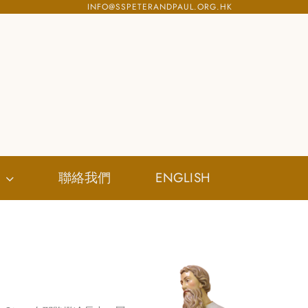
INFO@SSPETERANDPAUL.ORG.HK
聯絡我們
ENGLISH