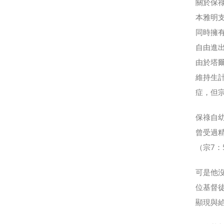
關於保
本雅明支
同時擁
自由進
由於塔
維持生
症，但宗
保祿自
曾受過
（宗7
可是他
位基督徒
顯現與