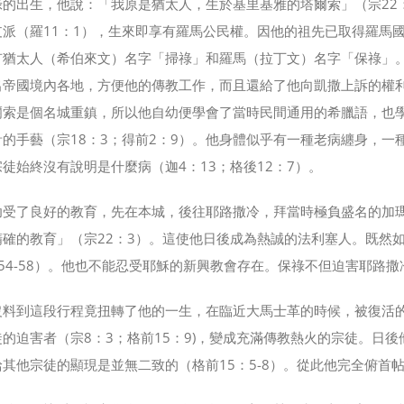
祿的出生，他說：「我原是猶太人，生於基里基雅的塔爾索」（宗22
派（羅11：1），生來即享有羅馬公民權。因他的祖先已取得羅馬國籍
有猶太人（希伯來文）名字「掃祿」和羅馬（拉丁文）名字「保祿」
出帝國境內各地，方便他的傳教工作，而且還給了他向凱撒上訴的權利
爾索是個名城重鎮，所以他自幼便學會了當時民間通用的希臘語，也
計的手藝（宗18：3；得前2：9）。他身體似乎有一種老病纏身，一
徒始終沒有說明是什麼病（迦4：13；格後12：7）。
幼受了良好的教育，先在本城，後往耶路撒冷，拜當時極負盛名的加
精確的教育」（宗22：3）。這使他日後成為熱誠的法利塞人。既然
：54-58）。他也不能忍受耶穌的新興教會存在。保祿不但迫害耶路
沒料到這段行程竟扭轉了他的一生，在臨近大馬士革的時候，被復活
的迫害者（宗8：3；格前15：9)，變成充滿傳教熱火的宗徒。日後
給其他宗徒的顯現是並無二致的（格前15：5-8）。從此他完全俯首