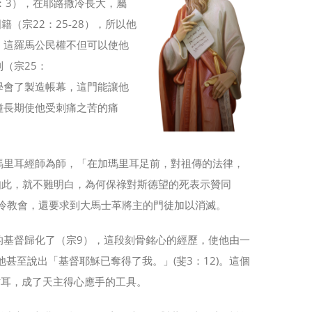
：3），在耶路撒冷長大，屬
（宗22：25-28），所以他
。這羅馬公民權不但可以使他
（宗25：
學會了製造帳幕，這門能讓他
種長期使他受刺痛之苦的痛
瑪里耳經師為師，「在加瑪里耳足前，對祖傳的法律，
如此，就不難明白，為何保祿對斯德望的死表示贊同
撒冷教會，還要求到大馬士革將主的門徒加以消滅。
的基督歸化了（宗9），這段刻骨銘心的經歷，使他由一
他甚至說出「基督耶穌已奪得了我。」(斐3：12)。這個
帖耳，成了天主得心應手的工具。