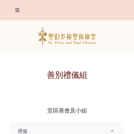
Skip
Toggle
to
Navigation
content
我們堂區
主保聖人
堂區報告
善別禮儀組
聖事
明供聖體
堂區善會及小組
靈修
禮儀