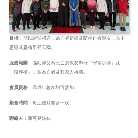
目標
：期以諸聖相通，為亡者祈禱及陪伴亡者親友，求主
恩賜其靈魂早登天國。
服務範圍
：協助神父為已亡的教友舉行「守靈祈禱」及
「殯葬禮」，並為亡者及其家人祈禱。
會員資格
：凡成年教友均可參加。
聚會時間
：每三個月開會一次。
聯絡人
：潘可兒姊妹