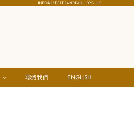
INFO@SSPETERANDPAUL.ORG.HK
聯絡我們
ENGLISH