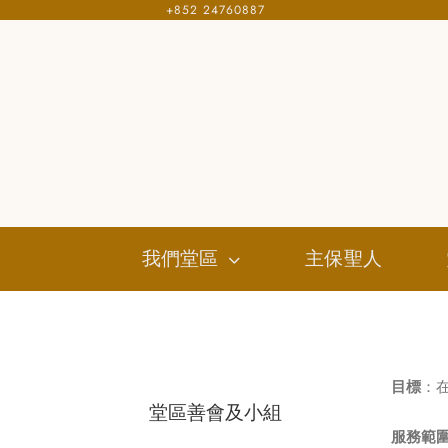
+852 24760887
Skip
to
content
我們堂區
主保聖人
目標
：
堂區善會及小組
服務範