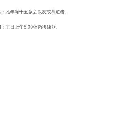
格
：凡年滿十五歲之教友或慕道者。
間
：主日上午8:00彌撒後練歌。