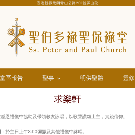
香港新界元朗青山公路201號屏山段
堂區報告
聖事
明供聖體
靈修
求樂軒
在感恩禮儀中協助及帶領教友詠唱，以歌聲讚頌上主，實踐信仰。
圍
：於主日上午8:00彌撒及其他禮儀中詠唱。