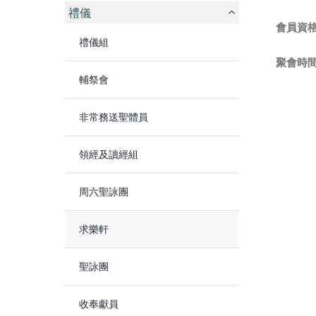
禮儀
會員資
禮儀組
聚會時
輔祭會
非常務送聖體員
領經及讀經組
周六聖詠團
求樂軒
聖詠團
收奉獻員