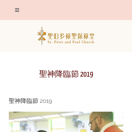
Skip
Toggle
to
Navigation
content
我們堂區
主保聖人
堂區報告
聖神降臨節 2019
聖事
聖神降臨節 2019
明供聖體
靈修