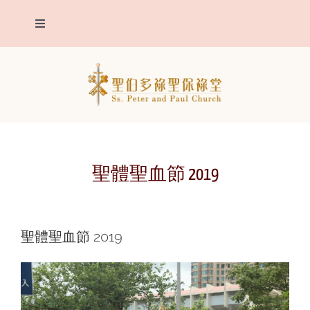
Skip
Toggle
to
Navigation
content
我們堂區
主保聖人
堂區報告
聖體聖血節 2019
聖事
聖體聖血節 2019
明供聖體
靈修