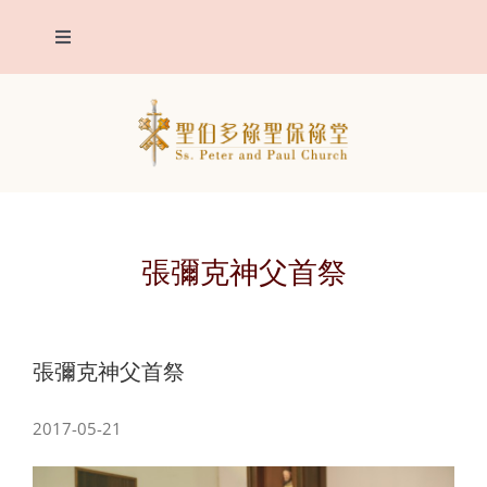
Skip
Toggle
to
Navigation
content
我們堂區
主保聖人
堂區報告
張彌克神父首祭
聖事
張彌克神父首祭
明供聖體
2017-05-21
靈修