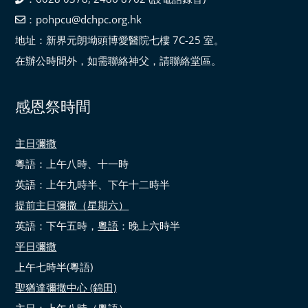
：pohpcu@dchpc.org.hk
地址：新界元朗坳頭博愛醫院七樓 7C-25 室。
在辦公時間外，如需聯絡神父，請聯絡堂區。
感恩祭時間
主日彌撒
粵語：上午八時、十一時
英語：上午九時半、下午十二時半
提前主日彌撒（星期六）
英語：下午五時，
粵語
：晚上六時半
平日彌撒
上午七時半(粵語)
聖猶達彌撒中心 (錦田)
主日：上午八時（粵語）