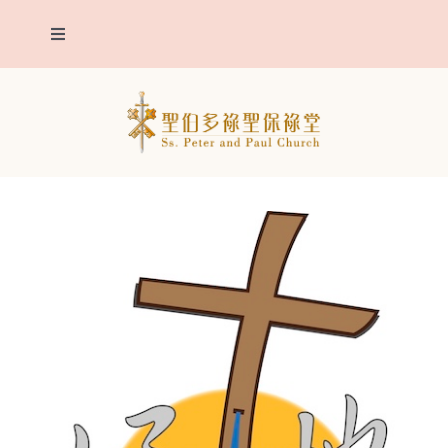
Skip
Toggle
to
Navigation
content
我們堂區
主保聖人
堂區報告
聖事
明供聖體
靈修