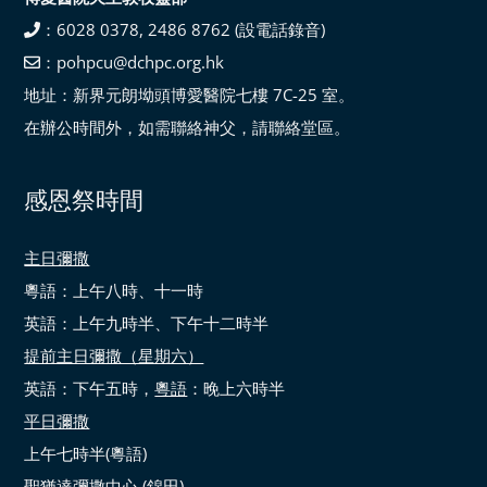
：6028 0378, 2486 8762 (設電話錄音)
：pohpcu@dchpc.org.hk
地址：新界元朗坳頭博愛醫院七樓 7C-25 室。
在辦公時間外，如需聯絡神父，請聯絡堂區。
感恩祭時間
主日彌撒
粵語：上午八時、十一時
英語：上午九時半、下午十二時半
提前主日彌撒（星期六）
英語：下午五時，
粵語
：晚上六時半
平日彌撒
上午七時半(粵語)
聖猶達彌撒中心 (錦田)