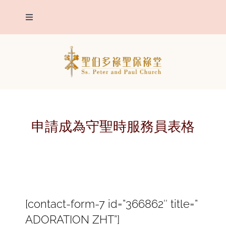
Skip
Toggle
to
Navigation
content
我們堂區
主保聖人
堂區報告
申請成為守聖時服務員表格
聖事
明供聖體
[contact-form-7 id=”366862″ title=”
靈修
ADORATION ZHT”]