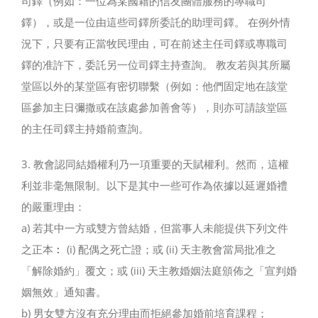
司鐸（例如：一位為某國籍的信友團體服務的專職司
鐸），或是一位由這些司鐸所委託的助理司鐸。 在例外情
況下，只要有正當牧民理由，可在前述主任司鐸或專職司
鐸的准許下，委託另一位司鐸主持查詢。 教友若與其所屬
堂區以外的某堂區有密切聯繫（例如：他們固定地在該堂
區參加主日彌撒或在該處參加善會等），則亦可請該堂區
的主任司鐸主持婚前查詢。
3. 教會認同結婚權利乃一項重要的天賦權利。然而，這權
利並非毫無限制。以下是其中一些可作為依據以延遲婚禮
的嚴重理由：
a) 若其中一方或雙方曾結婚，但當事人未能提供下列文件
之正本︰ (i) 配偶之死亡證；或 (ii) 天主教會當局批准之
「解除婚約」覆文；或 (iii) 天主教婚姻法庭頒佈之「宣判婚
姻無效」通知書。
b) 男女雙方沒有充分理由而拒絕參加婚前培育課程；