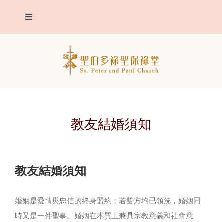
Skip
Toggle
to
Navigation
content
我們堂區
主保聖人
堂區報告
教友結婚須知
聖事
教友結婚須知
明供聖體
婚姻是愛情與忠信的終身盟約；若雙方均已領洗，婚姻同
靈修
時又是一件聖事。婚姻在本質上兼具宗教意義和社會意