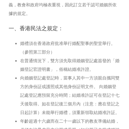
義，教會和政府均極表重視，因此訂立若干認可婚姻所依
聯絡我們
據的規定。
一、香港民法之規定：
ENGLISH
婚禮須在香港政府批准舉行婚配聖事的聖堂舉行。
（參照第三部分）
在普通情況下，雙方須先取得婚姻登記處簽發的「婚
姻登記官證明書」，俗稱結婚准許證。
向婚姻登記處登記時，當事人其中一方須親自攜同雙
方的身份証或護照或其他身份証明文件。 向婚姻登
記處登記應預留充分時間；結婚准許証可在登記十七
天後取得。如在登記後三個月內（注意：應在登記之
日起計算）未能舉行婚禮，須重新領取結婚准許証。
年齡超過十六歲而在二十一歲以下的教友準備結婚，