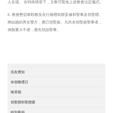
人在場。 在特殊情形下，主教可豁免上述教會法定儀式。
6. 教會懇切奉勸教友在行婚禮前辦妥修和聖事及領聖體。
將結婚的男女雙方，應已領堅振。凡尚未領堅振聖事者，
倘無重大不便，應先領該聖事。
信友應知
休假瞻禮日
悔罪期
領聖體和聖體齋
特別募捐