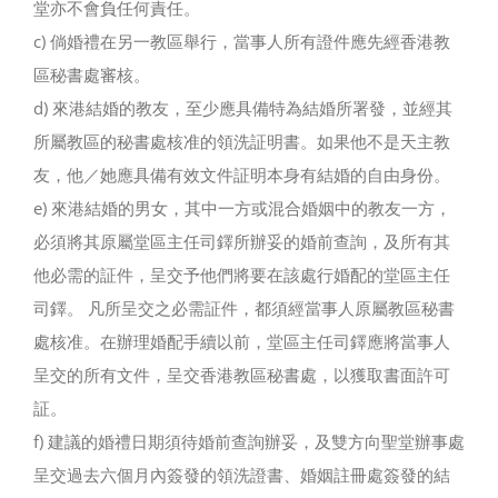
堂亦不會負任何責任。
c) 倘婚禮在另一教區舉行，當事人所有證件應先經香港教
區秘書處審核。
d) 來港結婚的教友，至少應具備特為結婚所署發，並經其
所屬教區的秘書處核准的領洗証明書。如果他不是天主教
友，他／她應具備有效文件証明本身有結婚的自由身份。
e) 來港結婚的男女，其中一方或混合婚姻中的教友一方，
必須將其原屬堂區主任司鐸所辦妥的婚前查詢，及所有其
他必需的証件，呈交予他們將要在該處行婚配的堂區主任
司鐸。 凡所呈交之必需証件，都須經當事人原屬教區秘書
處核准。在辦理婚配手續以前，堂區主任司鐸應將當事人
呈交的所有文件，呈交香港教區秘書處，以獲取書面許可
証。
f) 建議的婚禮日期須待婚前查詢辦妥，及雙方向聖堂辦事處
呈交過去六個月內簽發的領洗證書、婚姻註冊處簽發的結