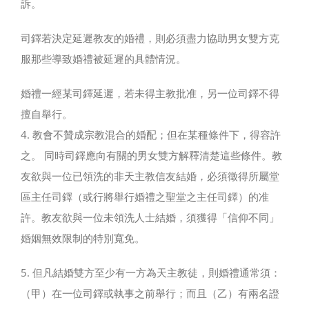
訴。
司鐸若決定延遲教友的婚禮，則必須盡力協助男女雙方克
服那些導致婚禮被延遲的具體情況。
婚禮一經某司鐸延遲，若未得主教批准，另一位司鐸不得
擅自舉行。
4. 教會不贊成宗教混合的婚配；但在某種條件下，得容許
之。 同時司鐸應向有關的男女雙方解釋清楚這些條件。教
友欲與一位已領洗的非天主教信友結婚，必須徵得所屬堂
區主任司鐸（或行將舉行婚禮之聖堂之主任司鐸）的准
許。教友欲與一位未領洗人士結婚，須獲得「信仰不同」
婚姻無效限制的特別寬免。
5. 但凡結婚雙方至少有一方為天主教徒，則婚禮通常須：
（甲）在一位司鐸或執事之前舉行；而且（乙）有兩名證