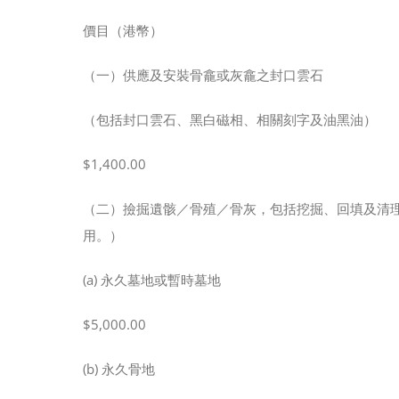
價目（港幣）
（一）供應及安裝骨龕或灰龕之封口雲石
（包括封口雲石、黑白磁相、相關刻字及油黑油）
$1,400.00
（二）撿掘遺骸／骨殖／骨灰，包括挖掘、回填及清
用。）
(a) 永久墓地或暫時墓地
$5,000.00
(b) 永久骨地