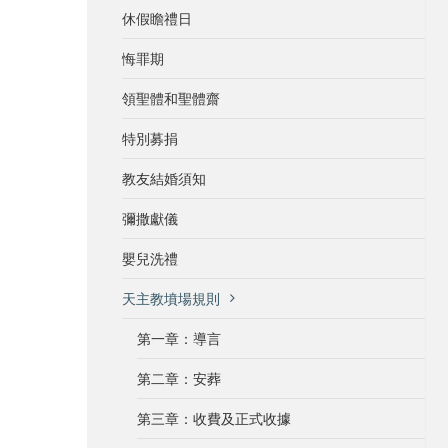
休假瞻禮日
悔罪期
領聖體和聖體齋
特別募捐
教友結婚須知
彌撒獻儀
嬰兒洗禮
天主教墳場規則
第一章：導言
第二章：安葬
第三章：收費及正式收據