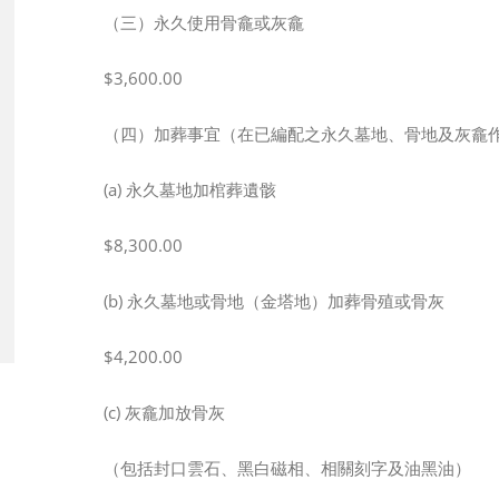
（三）永久使用骨龕或灰龕
$3,600.00
（四）加葬事宜（在已編配之永久墓地、骨地及灰龕
(a) 永久墓地加棺葬遺骸
$8,300.00
(b) 永久墓地或骨地（金塔地）加葬骨殖或骨灰
$4,200.00
(c) 灰龕加放骨灰
（包括封口雲石、黑白磁相、相關刻字及油黑油）