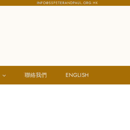
INFO@SSPETERANDPAUL.ORG.HK
聯絡我們
ENGLISH