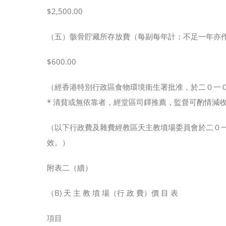
$2,500.00
（五）骸骨貯藏所存放費（每副每年計；不足一年亦
$600.00
（經香港特別行政區食物環境衛生署批准，於二０一
* 清貧或無依靠者，經堂區司鐸推薦，監督可酌情減
（以下行政費及雜費經教區天主教墳場委員會於二０
效。）
附表二（續）
（B) 天 主 教 墳 場（行 政 費）價 目 表
項目