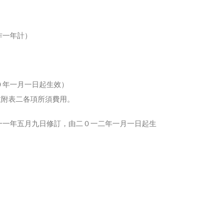
作一年計）
０年一月一日起生效）
收附表二各項所須費用。
一一年五月九日修訂，由二０一二年一月一日起生