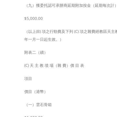
（九）獲委托認可承辦商延期附加按金（延期每次計
$5,000.00
（以上(B) 項之行勁費及下列 (C) 項之雜費經教
年一月一日起生效。）
附表二（續）
(C) 天 主 教 墳 場（雜 費）價 目 表
項目
價目（港幣）
（一）雲石骨箱