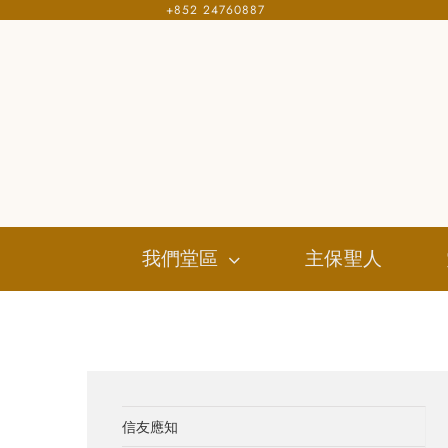
+852 24760887
Skip
to
content
我們堂區
主保聖人
信友應知