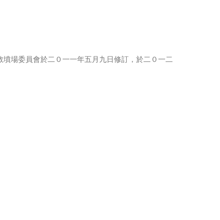
）
區天主教墳場委員會於二０一一年五月九日修訂，於二０一二