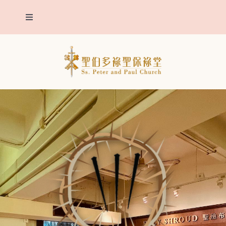
Skip
Toggle
to
Navigation
content
我們堂區
主保聖人
堂區報告
聖事
明供聖體
靈修